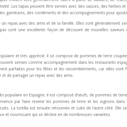
tivité. Les tapas peuvent être servies avec des sauces, des herbes et 
 des garnitures, des condiments et des accompagnements pour ajoute
 un repas avec des amis et de la famille. Elles sont généralement ser
tapas sont une excellente façon de découvrir de nouvelles saveurs 
populaire et très apprécié. Il se compose de pommes de terre coupé
 souvent servies comme accompagnement dans les restaurants espagn
ment parfaites pour les fêtes et les rassemblements, car elles sont f
 et de partager un repas avec des amis.
 très populaire en Espagne. Il est composé d’œufs, de pommes de terre, 
mmence par faire revenir les pommes de terre et les oignons dans l’
uits. La tortilla est ensuite retournée et cuite de l’autre côté. El
eux et nourrissant qui se décline en de nombreuses variantes.