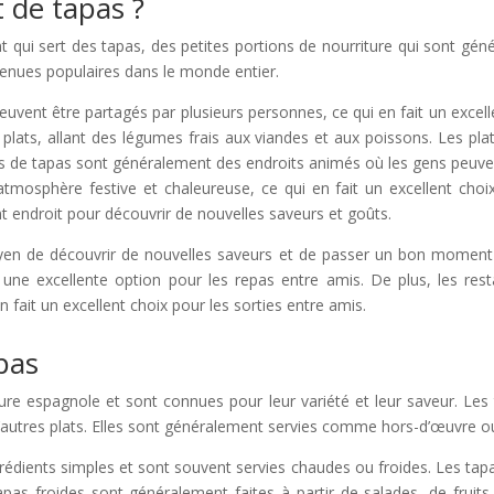
 de tapas ?
t qui sert des tapas, des petites portions de nourriture qui sont gén
venues populaires dans le monde entier.
vent être partagés par plusieurs personnes, ce qui en fait un excelle
 plats, allant des légumes frais aux viandes et aux poissons. Les p
s de tapas sont généralement des endroits animés où les gens peuvent 
tmosphère festive et chaleureuse, ce qui en fait un excellent choix
t endroit pour découvrir de nouvelles saveurs et goûts.
yen de découvrir de nouvelles saveurs et de passer un bon moment 
 une excellente option pour les repas entre amis. De plus, les re
 fait un excellent choix pour les sorties entre amis.
apas
re espagnole et sont connues pour leur variété et leur saveur. Les 
autres plats. Elles sont généralement servies comme hors-d’œuvre o
grédients simples et sont souvent servies chaudes ou froides. Les ta
as froides sont généralement faites à partir de salades, de fruit