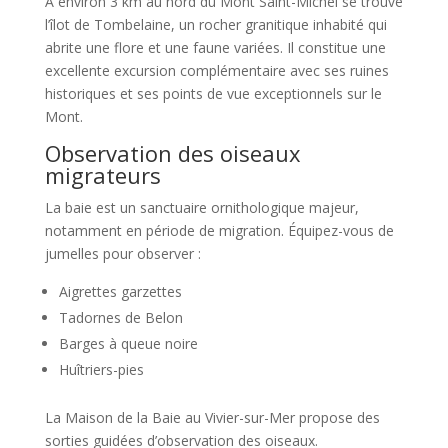
À environ 3 km au nord du Mont Saint-Michel se trouve
l’îlot de Tombelaine, un rocher granitique inhabité qui
abrite une flore et une faune variées. Il constitue une
excellente excursion complémentaire avec ses ruines
historiques et ses points de vue exceptionnels sur le
Mont.
Observation des oiseaux
migrateurs
La baie est un sanctuaire ornithologique majeur,
notamment en période de migration. Équipez-vous de
jumelles pour observer :
Aigrettes garzettes
Tadornes de Belon
Barges à queue noire
Huîtriers-pies
La Maison de la Baie au Vivier-sur-Mer propose des
sorties guidées d’observation des oiseaux.