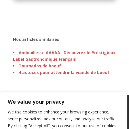
Nos articles similaires
Andouillette AAAAA : Découvrez le Prestigieux
Label Gastronomique Français
Tournedos de boeuf
4 astuces pour attendrir la viande de boeuf
We value your privacy
Restaurants
Vins
Gastronomie
Entreprise
Travaux
Voyage
We use cookies to enhance your browsing experience,
Chocolat Alsace Daniel Stoffel
serve personalized ads or content, and analyze our traffic.
PolarDesGlaces
Plan du site
Contact
By clicking "Accept All", you consent to our use of cookies.
Mentions Légales
Politique de Cookies